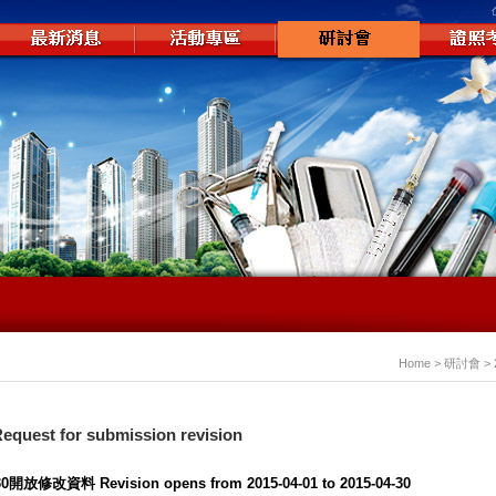
Home > 研討會 
t for submission revision
30開放修改資料 Revision opens from 2015-04-01 to 2015-04-30