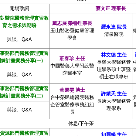
開場致詞
蔡文正
理事長
對醫院醫務管理實習教
戴志展
榮譽理事長
育之需求與期盼
羅永達
院長
玉山醫務暨健康管理
清泉醫院
學會
與談、Q&A
事務部門醫務管理實習
林文德
主任
莊春珍
主任
訓練計畫實務分享
(
一
)
長榮大學醫務管
中國醫藥大學附設醫
理學系碩士班暨
院醫事室
與談、Q&A
碩士在職專班
事務部門醫務管理實習
黃蜀雯
博士
許績天
主任
訓練計畫實務分享
(
二
)
台中榮民總醫院醫務
長庚大學醫務管
企管室醫療事務組組
理學系
與談、Q&A
長
休息/下午茶
資源部門醫務管理實習
初麗娟
主任