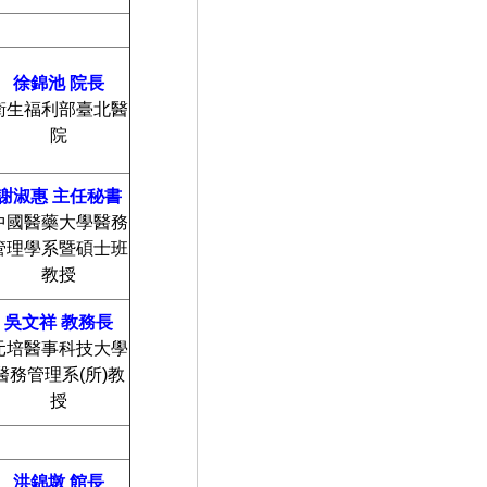
徐錦池
院長
衛生福利部臺北醫
院
謝淑惠
主任秘書
中國醫藥大學醫務
管理學系暨碩士班
教授
吳文祥
教務長
元培醫事科技大學
醫務管理系(所)教
授
洪錦墩
館長