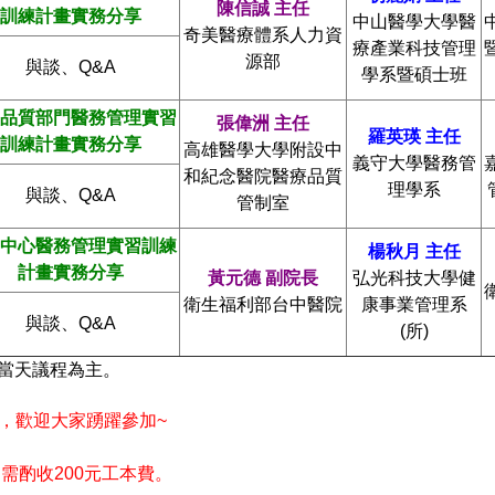
陳信誠
主任
訓練計畫實務分享
中山醫學大學醫
奇美醫療體系人力資
療產業科技管理
源部
與談、Q&A
學系暨碩士班
品質部門醫務管理實習
張偉洲
主任
羅英瑛
主任
訓練計畫實務分享
高雄醫學大學附設中
義守大學醫務管
和紀念醫院醫療品質
理學系
與談、Q&A
管制室
中心醫務管理實習訓練
楊秋月
主任
計畫實務分享
黃元德
副院長
弘光科技大學健
衛生福利部台中醫院
康事業管理系
與談、Q&A
(所)
當天議程為主。
，歡迎大家踴躍參加~
需酌收200元工本費。