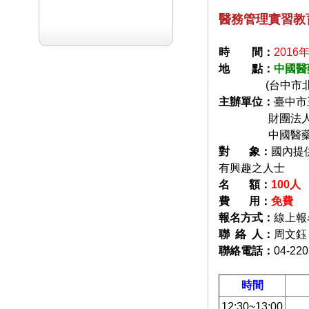
醫務管理實習教
時
間
：
2016年
地
點
：
中國醫
(台中市北區學
主辦單位
：
臺中市
財團法人中國
中國醫藥大
對
象：
國內提
有興趣之人士
名
額：
100
人
費
用：
免費
報名方式
：
線上報
聯
絡
人：
周文鈺
聯絡電話
：
04-22
時間
12:30~13:00