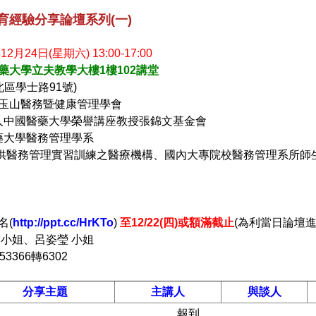
育經驗分享論壇系列(一)
12月24日(星期六) 13:00-17:00
藥大學立夫教學大樓1樓102講堂
士路91號)
玉山醫務暨健康管理學會
醫藥大學榮譽講座教授張錦文基金會
學醫務管理學系
供醫務管理實習訓練之醫療機構、國內大專院校醫務管理系所師
名(
http://ppt.cc/HrKTo
)
至
12/22(
四
)
或額滿截止
(為利當日論壇
 小姐、呂姿瑩 小姐
053366轉6302
分享主題
主講人
與談人
報到