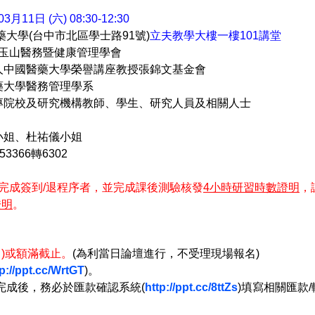
3月11日 (六) 08:30-12:30
藥大學(台中市北區學士路91號)
立夫教學大樓一樓101講堂
玉山醫務暨健康管理學會
醫藥大學榮譽講座教授張錦文基金會
學醫務管理學系
專院校及研究機構教師、學生、研究人員及相關人士
小姐、杜祐儀小姐
053366轉6302
完成簽到/退程序者，並完成課後測驗核發
4
小時研習時數證明
，
證明
。
(日)或額滿截止。
(為利當日論壇進行，不受理現場報名)
tp://ppt.cc/WrtGT
)。
完成後，務必於匯款確認系統(
http://ppt.cc/8ttZs
)填寫相關匯款