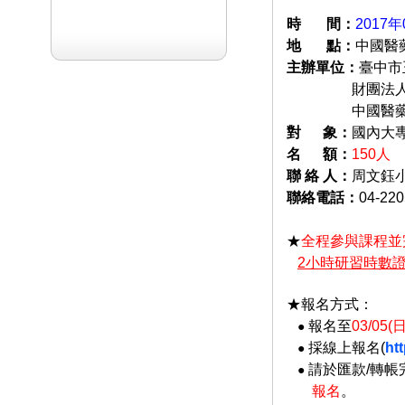
時 間
：
2017年0
地 點
：
中國醫
主辦單位：
臺中市
財團法人中國
中國醫藥大
對 象
：
國內大
名 額
：
150人
聯 絡 人
：
周文鈺
聯絡電話：
04-22
★
全程參與課程並
2
小時研習時數
★報名方式：
報名至
03/05
●
採線上報名(
ht
●
請於匯款/轉帳
●
報名
。