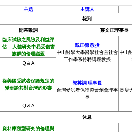
主題
主講人
報到
開幕致詞
蔡文正理事長
臨床試驗之風險及利益評
戴正德
教授
估
─
人體研究中易受傷害
中山醫學大學醫學社會暨社會
中山
族群的倫理議題
工作學系特聘講座教授
Q & A
從美國受試者保護規定的
郭英調
理事長
變更談其對台灣的影響
台灣受試者保護協會創會理事
長庚
長
Q & A
休息
資料庫類型研究的倫理與