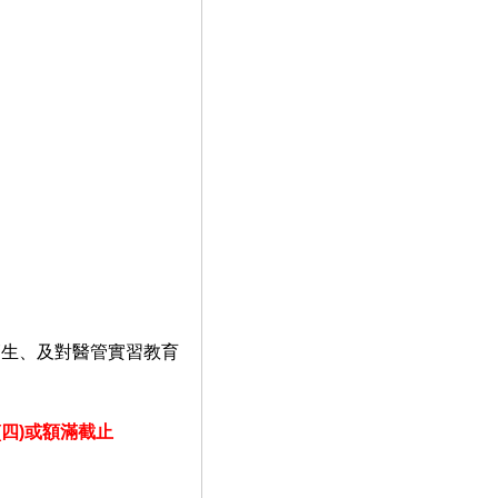
師生、及對醫管實習教育
(四
)
或額滿截止