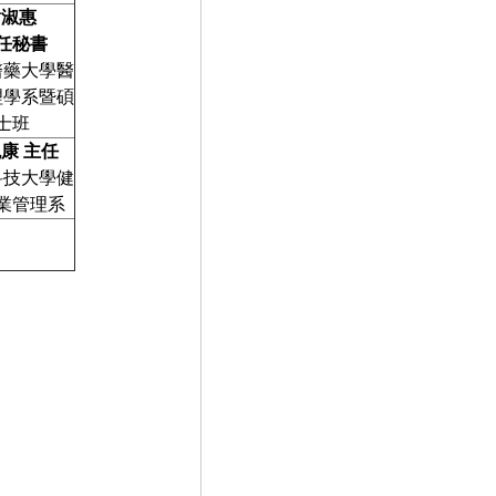
謝淑惠
任秘書
醫藥大學醫
理學系暨碩
士班
兆康
主任
科技大學健
業管理系