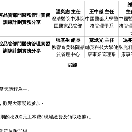
溫奕志
主任
王中儀
主任
主
療品質部門醫務管理實習
澄清醫院中港院
中國醫藥大學醫
中國
訓練計劃實務分享
區醫療品管部
務管理學系
務管
張基生 組長
蘇斌光
主任
馮
院品管部門醫務管理實習
柳營奇美醫院品
輔英科技大學健
弘光
訓練計劃實務分享
質管理中心
康事業管理系
康事
賦歸
當天議程為主。
，歡迎大家踴躍參加~
則酌收200元工本費( 現場繳費及領取收據) 。
訊詳見附加檔