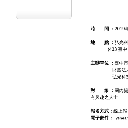
時 間 ：
2019
地 點
：
弘光科
(433 臺中市
主辦單位
：
臺中
財團法人中國
弘光科技大
對
象
：
國內
有興趣之人士
報名方式
：
線上
電子郵件：
ysheal