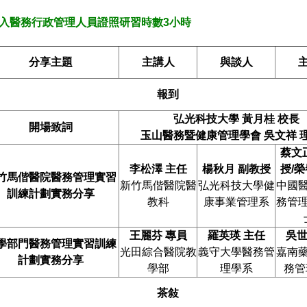
列入醫務行政管理人員證照研習時數3小時
分享主題
主講人
與談人
報到
弘光科技大學
黃月桂
校長
開場致詞
玉山醫務暨健康管理學會
吳文祥
蔡文
李松澤
主任
楊秋月
副教授
授/
竹馬偕醫院醫務管理實習
新竹馬偕醫院醫
弘光科技大學健
中國
訓練計劃實務分享
教科
康事業管理系
務管
王麗芬
專員
羅英瑛
主任
吳
學部門醫務管理實習訓練
光田綜合醫院教
義守大學醫務管
嘉南
計劃實務分享
學部
理學系
務管
茶敍