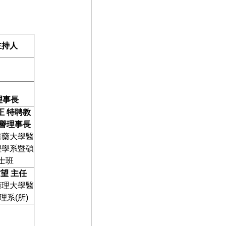
主持人
理事長
正
特聘教
榮譽理事長
醫藥大學醫
理學系暨碩
士班
世望
主任
藥理大學醫
理系(所)