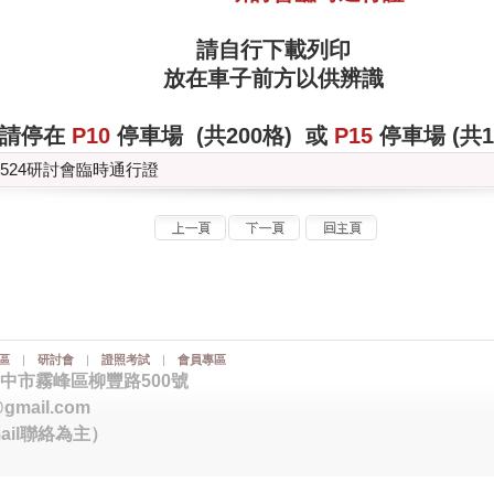
請自行下載列印
放在車子前方以供辨識
請停在
P10
停車場 (共200格) 或
P15
停車場 (共1
0524研討會臨時通行證
區
|
研討會
|
證照考試
|
會員專區
臺中市霧峰區柳豐路500號
@gmail.com
ail聯絡為主）