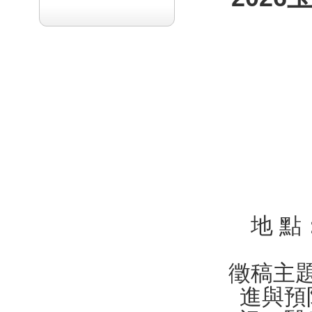
地 
徵稿主
進與預