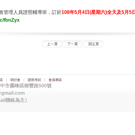
行政管理人員證照輔導班，訂於
108年5月4日
(星期六)
全天
及5月5
cc/fbnZyx
區
|
研討會
|
證照考試
|
會員專區
臺中市霧峰區柳豐路500號
@gmail.com
ail聯絡為主）