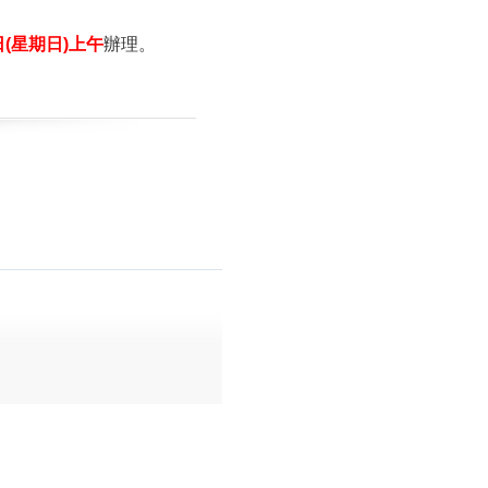
日(星期日)
上午
辦理。